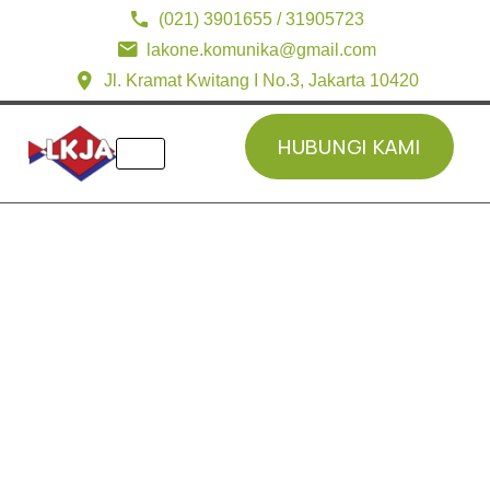
(021) 3901655 / 31905723
lakone.komunika@gmail.com
Jl. Kramat Kwitang I No.3, Jakarta 10420
HUBUNGI KAMI
HUBUNGI KAMI
Home
»
Topics
»
Panduan Posting
»
TESTING NEW TOPIC
TESTING NEW
TOPIC