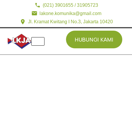
(021) 3901655 / 31905723
lakone.komunika@gmail.com
Jl. Kramat Kwitang I No.3, Jakarta 10420
HUBUNGI KAMI
HUBUNGI KAMI
Home
»
Products
»
Alinco DJ-MD6
Alinco DJ-MD6