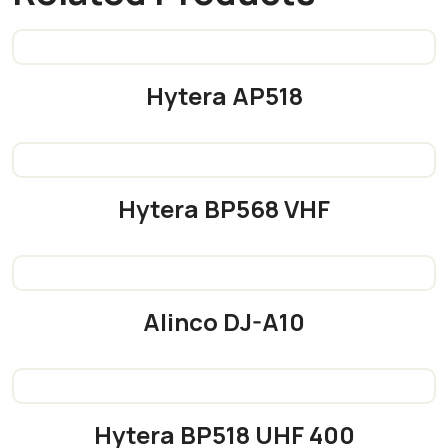
Hytera AP518
READ MORE
Hytera BP568 VHF
READ MORE
Alinco DJ-A10
READ MORE
Hytera BP518 UHF 400
READ MORE