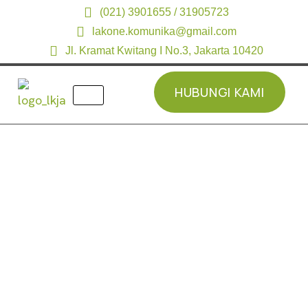
(021) 3901655 / 31905723
lakone.komunika@gmail.com
Jl. Kramat Kwitang I No.3, Jakarta 10420
HUBUNGI KAMI
HUBUNGI KAMI
Home
»
Products
»
Hytera MNC360
Hytera MNC360