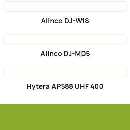
Alinco DJ-W18
READ MORE
Alinco DJ-MD5
READ MORE
Hytera AP588 UHF 400
READ MORE