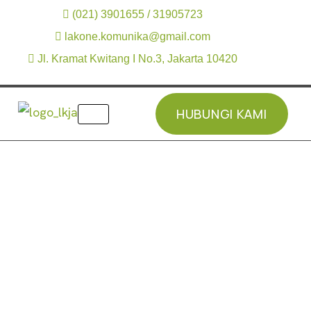
(021) 3901655 / 31905723
lakone.komunika@gmail.com
Jl. Kramat Kwitang I No.3, Jakarta 10420
HUBUNGI KAMI
HUBUNGI KAMI
Home
»
Products
»
Hytera BP568 UHF 400
Hytera BP568 UHF
400