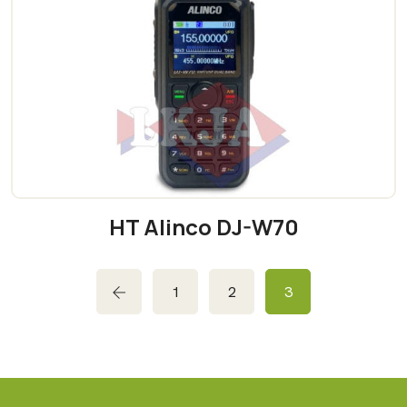
HT Alinco DJ-W70
READ MORE
1
2
3